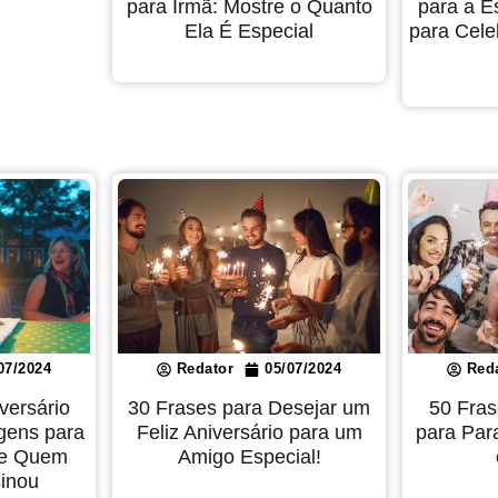
para Irmã: Mostre o Quanto
para a 
Ela É Especial
para Cele
07/2024
Redator
05/07/2024
Red
versário
30 Frases para Desejar um
50 Fras
gens para
Feliz Aniversário para um
para Par
de Quem
Amigo Especial!
sinou