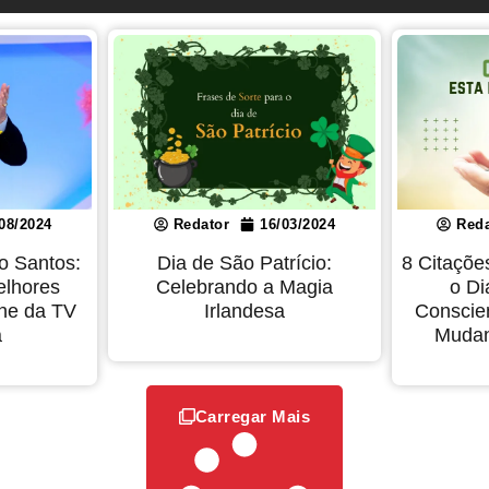
08/2024
Redator
16/03/2024
Reda
io Santos:
Dia de São Patrício:
8 Citaçõe
elhores
Celebrando a Magia
o Di
ne da TV
Irlandesa
Conscie
a
Mudan
Carregar Mais