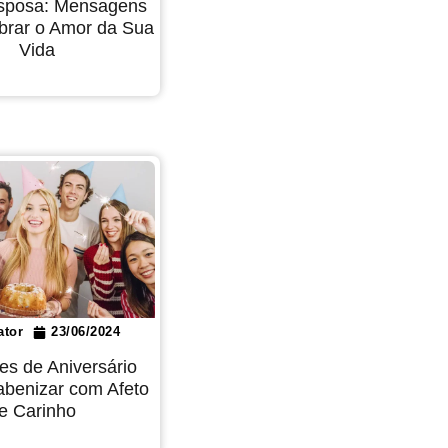
Esposa: Mensagens
brar o Amor da Sua
Vida
ator
23/06/2024
es de Aniversário
abenizar com Afeto
e Carinho