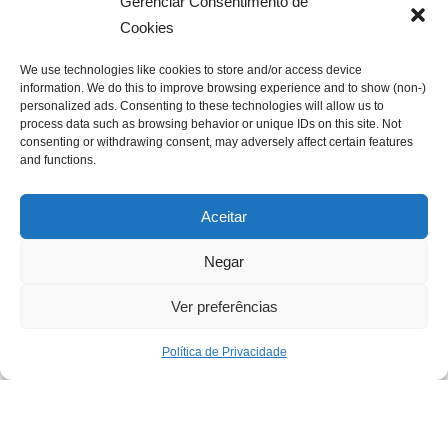
Gerenciar Consentimento de
Cookies
We use technologies like cookies to store and/or access device
information. We do this to improve browsing experience and to show (non-)
personalized ads. Consenting to these technologies will allow us to
process data such as browsing behavior or unique IDs on this site. Not
consenting or withdrawing consent, may adversely affect certain features
and functions.
Redator
21/05/2024
“Só sei que nada sei” Frase de Sócrates
Aceitar
Negar
Ver preferências
Política de Privacidade