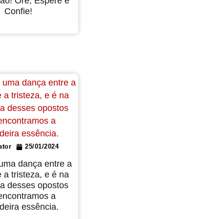
ão! Ore, Espere e
Confie!
ator
25/01/2024
 uma dança entre a
e a tristeza, e é na
a desses opostos
encontramos a
deira essência.