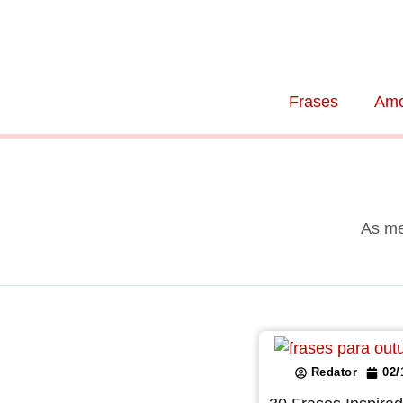
Frases
Amo
As me
Redator
02/