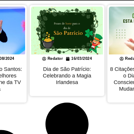
08/2024
Redator
16/03/2024
Reda
io Santos:
Dia de São Patrício:
8 Citaçõe
elhores
Celebrando a Magia
o Di
ne da TV
Irlandesa
Conscie
a
Mudan