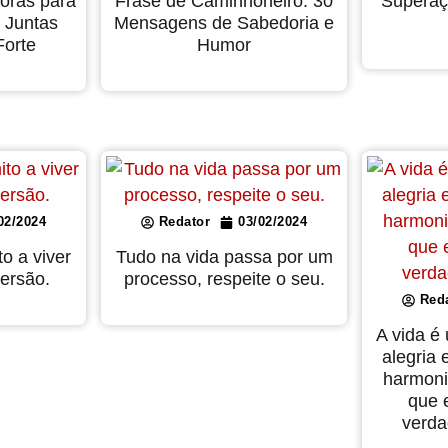
doras para
Frase de Caminhoneiro: 30
Superaç
 Juntas
Mensagens de Sabedoria e
orte
Humor
02/2024
Redator
03/02/2024
o a viver
Tudo na vida passa por um
ersão.
processo, respeite o seu.
Red
A vida é
alegria 
harmoni
que 
verda