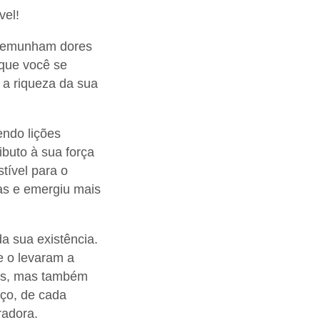
vel!
estemunham dores
 que você se
a a riqueza da sua
endo lições
ibuto à sua força
tível para o
as e emergiu mais
da sua existência.
e o levaram a
ões, mas também
ço, de cada
radora.