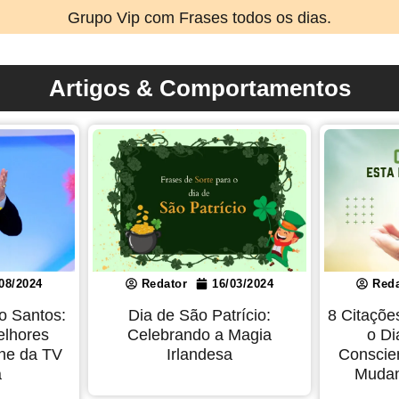
Grupo Vip com Frases todos os dias.
Artigos & Comportamentos
08/2024
Redator
16/03/2024
Reda
io Santos:
Dia de São Patrício:
8 Citaçõe
elhores
Celebrando a Magia
o Di
ne da TV
Irlandesa
Conscie
a
Mudan