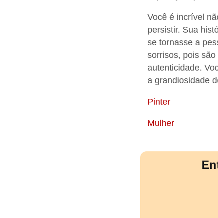
Você é incrível n
persistir. Sua hi
se tornasse a pes
sorrisos, pois sã
autenticidade. Vo
a grandiosidade d
Pinter
Mulher
En