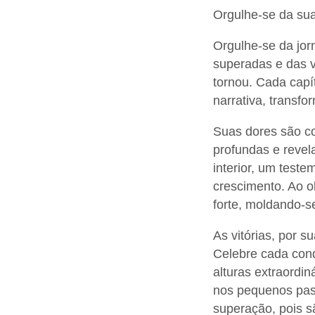
Orgulhe-se da sua 
Orgulhe-se da jor
superadas e das v
tornou. Cada capít
narrativa, transfo
Suas dores são co
profundas e revela
interior, um test
crescimento. Ao o
forte, moldando-s
As vitórias, por s
Celebre cada conq
alturas extraordi
nos pequenos pass
superação, pois s