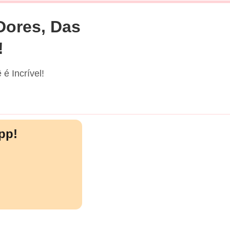
Dores, Das
!
é Incrível!
pp!