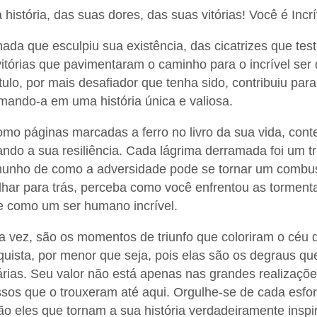
história, das suas dores, das suas vitórias! Você é Incrí
nada que esculpiu sua existência, das cicatrizes que t
itórias que pavimentaram o caminho para o incrível ser
ulo, por mais desafiador que tenha sido, contribuiu par
rmando-a em uma história única e valiosa.
mo páginas marcadas a ferro no livro da sua vida, cont
ndo a sua resiliência. Cada lágrima derramada foi um tr
emunho de como a adversidade pode se tornar um combus
lhar para trás, perceba como você enfrentou as torment
e como um ser humano incrível.
ua vez, são os momentos de triunfo que coloriram o céu 
uista, por menor que seja, pois elas são os degraus qu
nárias. Seu valor não está apenas nas grandes realizaç
os que o trouxeram até aqui. Orgulhe-se de cada esfor
ão eles que tornam a sua história verdadeiramente inspi