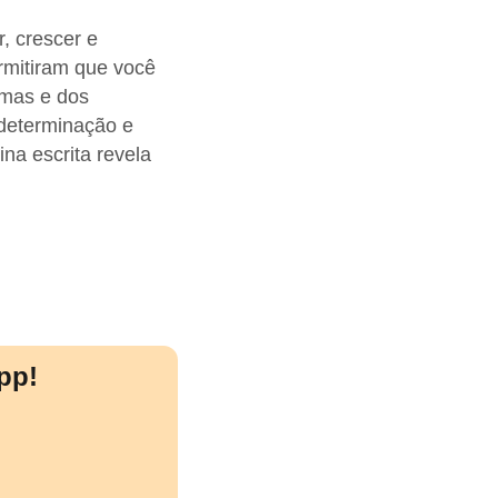
, crescer e
rmitiram que você
imas e dos
 determinação e
na escrita revela
pp!